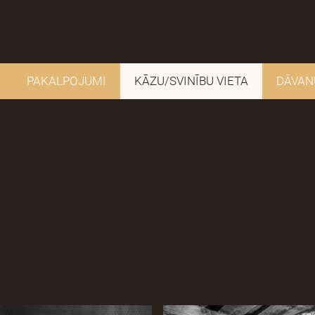
PAKALPOJUMI
KĀZU/SVINĪBU VIETA
DĀVAN