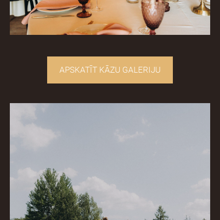
​APSKATĪT KĀZU GALERIJU​