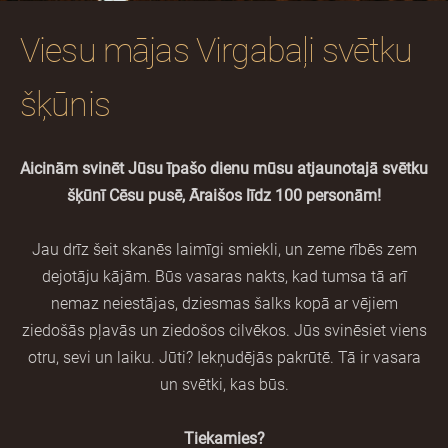
Viesu mājas Virgabaļi svētku
šķūnis
Aicinām svinēt Jūsu īpašo dienu mūsu atjaunotajā svētku
šķūnī Cēsu pusē, Āraišos līdz 100 personām!
Jau drīz šeit skanēs laimīgi smiekli, un zeme rībēs zem
dejotāju kājām. Būs vasaras nakts, kad tumsa tā arī
nemaz neiestājas, dziesmas šalks kopā ar vējiem
ziedošās pļavās un ziedošos cilvēkos. Jūs svinēsiet viens
otru, sevi un laiku. Jūti? Iekņudējās pakrūtē. Tā ir vasara
un svētki, kas būs.
Tiekamies?