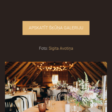
​APSKATĪT ŠĶŪŅA GALERIJU​
Foto:
Sigita Avotiņa