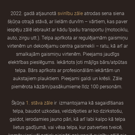
2022. gadā atjaunotā
svinību zāle
atrodas sena siena
šķūņa otrajā stāvā, ar lielām durvīm – vārtiem, kas paver
iespēju zālē iebraukt ar kādu īpašu transportu (motociklu,
auto, zirgu utt.). Telpa aprīkota ar regulējamām gaismiņu
virtenēm un dekorējamu centra gaismekli – ratu, kā arī ar
smalkajām gaismiņu virtenēm. Pieejams jaudīgs
elektrības pieslēgums. Iekārtots ļoti mājīgs bārs/atpūtas
telpa. Bārs aprīkots ar profesionālām iekārtām un
aukstajiem plauktiem. Pieejami galdi un krēsli. Zāle
piemērota kāzām/pasākumieme līdz 100 personām.
Šķūņa
1. stāva zāle
ir izmantojama kā sagaidīšanas
telpa, baudot uzkodas, veldzējoties ar ko dzirkstošu,
gaidot, ierodamies jauno pāri, kā arī labi kalpo kā telpa
lietus gadījumā, vai vēsa telpa, kur patverties tveicē,