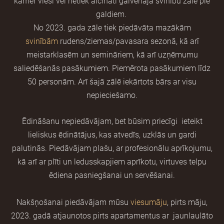
kamēr viesi vēl netiek aicināti galvenajā svinību zālē pie
galdiem.
No 2023. gada zāle tiek piedāvāta mazākām
svinībām
rudens/ziemas/pavasara sezonā, kā arī
meistarklasēm un semināriem, kā arī uzņēmumu
saliedēšanās pasākumiem. Piemērota pasākumiem līdz
50 personām. Arī šajā zālē iekārtots bārs ar visu
nepieciešamo.
Ēdināšanu nepiedāvājam, bet būsim priecīgi ieteikt
lieliskus ēdinātājus, kas atvedīs, uzklās un gardi
palutinās. Piedāvājam plašu, ar profesionālu aprīkojumu,
kā arī ar plīti un ledusskapjiem aprīkotu, virtuves telpu
ēdiena pasniegšanai un servēšanai.
Nakšņošanai piedāvājam mūsu
viesumāju
, pirts māju,
2023. gadā atjaunotos pirts apartamentus ar jaunlaulāto