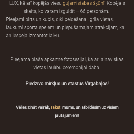
LUX, kā arī kopējās viesu
guļamistabas šķūnī.
Kopējais
skaits, ko varam izguldīt – 66 personām.
Pieejami pirts un kubls, dīķi peldēšanai, grila vietas,
laukumi sporta spēlēm un piepūšamajām atrakcijām, kā
arī iespēja izmantot laivu.
Pieejama plaša apkārtne fotosesijai, kā arī ainaviskas
vietas laulību ceremonijai dabā.
Piedzīvo mirkļus un stāstus Virgabaļos!
Vēlies zināt vairāk,
raksti
mums, un atbildēsim uz visiem
jautājumiem!